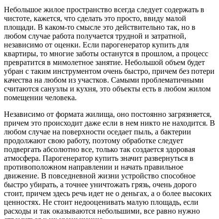
Небольшое жилое пространство всегда следует содержать в
чистоте, кажется, что сделать это просто, ввиду малой
площади. В каком-то смысле это действительно так, но в
любом случае работа получается трудной и затратной,
независимо от оценки. Если парогенератор купить для
квартиры, то многие заботы останутся в прошлом, а процесс
превратится в мимолетное занятие. Небольшой объем будет
убран с таким инструментом очень быстро, причем без потери
качества на любом из участков. Самыми проблематичными
считаются санузлы и кухня, это объекты есть в любом жилом
помещении человека.
Независимо от формата жилища, оно постоянно загрязняется,
причем это происходит даже если в нем никто не находится. В
любом случае на поверхности оседает пыль, а бактерии
продолжают свою работу, поэтому обработке следует
подвергать абсолютно все, только так создается здоровая
атмосфера. Парогенератор купить значит развернуться в
противоположном направлении и начать правильное
движение. В повседневной жизни устройство способное
быстро убирать, а точнее уничтожать грязь, очень дорого
стоит, причем здесь речь идет не о деньгах, а о более высоких
ценностях. Не стоит недооценивать малую площадь, если
расходы и так оказываются небольшими, все равно нужно