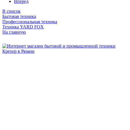
Вперед
В список
Бытовая техника
Профессиональная техника
Техника YARD FOX
На главную
Бытовая и профессиональная
техника для дома и сада!
Информация
О компании
Сервис и ремонт
Новости и акции
Полезная информация
Контакты
г.Рязань
ул. Дзержинского, д. 59, корп. 3