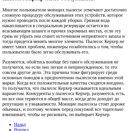
Многие пользователи моющих пылесос отмечают достаточно
сложную процедуру обслуживания этих устройств, которое
нужно проводить после каждой уборки. Грязная вода
накапливается в специальном резервуаре остается во
всасывающем шланге и прочих укромных местах, если эту
грязь не убрать она станет источником неприятного запаха и
тогда придется менять многие элементы. Пылесос Керхер не
имеет таких проблем, инженеры позаботились о том, чтобы
пользователю было легко обслуживать его.
Разумеется, обойтись вообще без такого обслуживания не
получится, но если оно легкое и непринужденное, то это
совсем другое дело. Эта причина тоже фигурирует среди
основных поводов к предпочтению пылесосов именно этой
марки. Когда все положительные качества сходятся воедино,
то получается, что пылесос Керхер оказывается идеальным
вариантом. Конкуренты у пылесоса Керхер, разумеется, есть,
но все они теряются в общей массе, когда дело доходит до
репутации и узнаваемости. Моющие пылесосы стоят дороже
обычных, и поэтому человек перед покупкой все тщательно
взвешивает, чтобы не рисковать, он выбирает Керхер.
Назад
Вперед