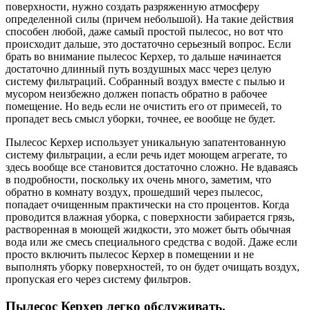
поверхности, нужно создать разряженную атмосферу
определенной силы (причем небольшой). На такие действия
способен любой, даже самый простой пылесос, но вот что
происходит дальше, это достаточно серьезный вопрос. Если
брать во внимание пылесос Керхер, то дальше начинается
достаточно длинный путь воздушных масс через целую
систему фильтраций. Собранный воздух вместе с пылью и
мусором неизбежно должен попасть обратно в рабочее
помещение. Но ведь если не очистить его от примесей, то
пропадет весь смысл уборки, точнее, ее вообще не будет.
Пылесос Керхер использует уникальную запатентованную
систему фильтрации, а если речь идет моющем агрегате, то
здесь вообще все становится достаточно сложно. Не вдаваясь
в подробности, поскольку их очень много, заметим, что
обратно в комнату воздух, прошедший через пылесос,
попадает очищенным практически на сто процентов. Когда
проводится влажная уборка, с поверхности забирается грязь,
растворенная в моющей жидкости, это может быть обычная
вода или же смесь специального средства с водой. Даже если
просто включить пылесос Керхер в помещении и не
выполнять уборку поверхностей, то он будет очищать воздух,
пропуская его через систему фильтров.
Пылесос Керхер легко обслуживать.