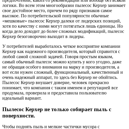
предпочтений, каких-то рекомендаций или вообще без всякой
логики. Во всем этом многообразии пылесос Керхер занимает
свое достойное место, причем по ряду признаков самое
высокое. По потребительской популярности обычные
«мешковые» пылесос Керхер далеки от лидерских позиций,
хотя по качеству с ними могут потягаться лишь единицы. Но
когда дело доходит до более сложных модификаций, пылесос
Керхер безоговорочно выходит в лидеры.
У потребителей выработалось четкое восприятие компании
Керхер как надежного производителя, который справится с
любой самой сложной задачей. Говоря простым языком,
самый обычный пылесос можно купить у кого угодно, даже
не обращая особого внимания на марку и производителя, а
вот если нужен сложный, функциональный, качественный и
очень надежный аппарат, то здесь без Керхер не обойтись.
Пылесос Керхер внушает доверие, человек прекрасно
понимает, что компания с таким именем и репутацией все
продумала, проверила и предоставила пользователю
идеальный вариант.
Пылесос Керхер не только собирает пыль с
поверхности.
Чтобы поднять пыль и мелкие частички мусора с