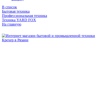
В список
Бытовая техника
Профессиональная техника
Техника YARD FOX
На главную
Бытовая и профессиональная
техника для дома и сада!
Информация
О компании
Сервис и ремонт
Новости и акции
Полезная информация
Контакты
г.Рязань
ул. Дзержинского, д. 59, корп. 3