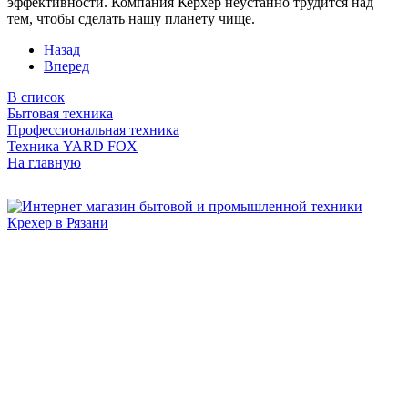
эффективности. Компания Керхер неустанно трудится над
тем, чтобы сделать нашу планету чище.
Назад
Вперед
В список
Бытовая техника
Профессиональная техника
Техника YARD FOX
На главную
Бытовая и профессиональная
техника для дома и сада!
Информация
О компании
Сервис и ремонт
Новости и акции
Полезная информация
Контакты