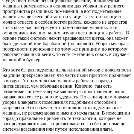
Существует некое неофициальное деление, поломоечные
машины применяются в основном для уборки внутреннего
пространства различных помещений, а вот подметальные
машины чаще всего обитают на улице. Такую тенденцию
можно отнести к особенностям работы каждого из агрегатов.
Поскольку нас интересуют подметальные машины, то и
остановимся именно на них, изучив все принципы работы. В
основе такой системы лежит вращающаяся щетка, она может
быть дисковой или барабанной (роликовой). Уборка мусора с
поверхности происходит по тому же принципу, по которому
работает обычный веник, то есть сметание в совок, в случае с
машиной в бункер.
Кто хотя бы раз подметал пыль или иной мусор с поверхности
на улице прекрасно знает, что часть пыли при этом поднимает
в воздух. А подметальные машины работают гораздо
интенсивнее, чем обычный веник. Конечно, там есть
различные системе задерживающие распространение пыли,
однако всю ее все равно не удержать. По санитарным нормам
уборка в закрытых помещениях подобными способами
запрещена. Это означает, что использовать подметальные
машины, не рекомендовано именно из-за пыли. В помещении
гораздо правильнее применять те технологии, которые не
распространяют пыль, а притягивают ее к себе при помощи
системы всасывания или путем использования влаги.