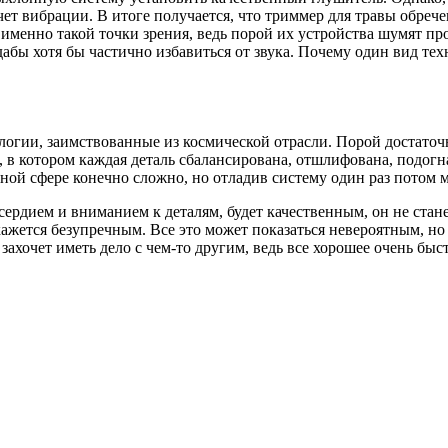
счет вибрации. В итоге получается, что триммер для травы обре
менно такой точки зрения, ведь порой их устройства шумят про
абы хотя бы частично избавиться от звука. Почему один вид техн
логии, заимствованные из космической отрасли. Порой достаточ
, в котором каждая деталь сбалансирована, отшлифована, подогн
ьной сфере конечно сложно, но отладив систему один раз потом м
дием и вниманием к деталям, будет качественным, он не станет
жется безупречным. Все это может показаться невероятным, но 
захочет иметь дело с чем-то другим, ведь все хорошее очень бы