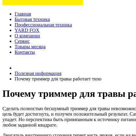
Главная
Бытовая техника
Профессиональная техника
YARD FOX
О компании
Сервис
Товары месяца
Контакты
Товаров (
0
) на сумму
0 руб.
Полезная информация
Почему триммер для травы работает тихо
Почему триммер для травы ра
Сделать полностью бесшумный триммер для травы невозможно, 
цель будет достигнута, и получен положительный результат. Са
упадет. Но перспектива быть привязанным к источнику питани
любом заданной квадрате.
Двигатель внутреннего сгорания теряет часть звуков, если на 