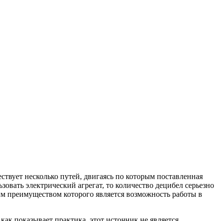
ствует несколько путей, двигаясь по которым поставленная
зовать электрический агрегат, то количество децибел серьезно
ым преимуществом которого является возможность работы в
как показывает практика, этот источник не является