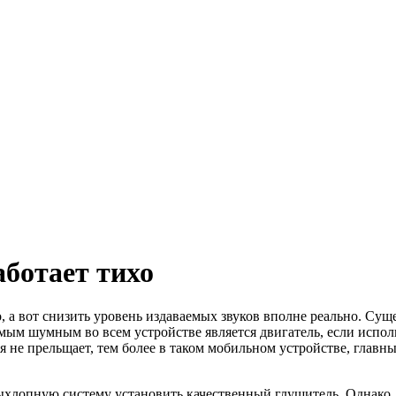
ботает тихо
а вот снизить уровень издаваемых звуков вполне реально. Суще
мым шумным во всем устройстве является двигатель, если исполь
я не прельщает, тем более в таком мобильном устройстве, главн
выхлопную систему установить качественный глушитель. Однако, 