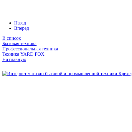
Назад
Вперед
В список
Бытовая техника
Профессиональная техника
Техника YARD FOX
На главную
Бытовая и профессиональная
техника для дома и сада!
Информация
О компании
Сервис и ремонт
Новости и акции
Полезная информация
Контакты