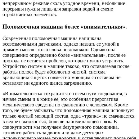
непрерывном режиме сколь угодное времени, небольшие
перерывы нужны лишь для заправки водой и смене
отработанных элементов.
Поломоечная машина более «внимательная».
Современная поломоечная машина напичкана
всевозможными датчиками, однако назвать ее умной в
прямом смысле этого слова невозможно. Однако она
совершенно определенно более «внимательная», после ее
прохода не остается пробелов, которые нужно устранять.
Устройство систем в машине таково, что оставляемая после
работы полоса будет абсолютно чистой, система
вращающихся щеток совместно моющим с составом не
оставляет ни единого шанса загрязнению.
«Внимательность» сохранится на всем пути следования, в
начале смены и в конце ее, это особенная прерогатива
механического средства по сравнению с человеком. Кроме
того, не будем забывать, что поломоечная машина использует
только чистый моющий состав, одна «тряпка» не смачивается
в ведре с жидкостью, больше напоминающей грязь. В
совокупности мы получаем безупречного помощника,
готового работать за двоих или даже десятерых
использующего новые технологии и оставляющего после себя