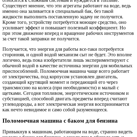
относится к сложным системам и нуждается в топливе.
Существует мнение, что эти агрегаты работают на воде, ведь
именно она заливается в специальный бак, без такой
жидкости выполнить поставленную задачу не получится.
Кроме того, устройству потребуется моющее средство, оно
усиливает эффект и повышает полезный коэффициент. Но
при этом движение вперед и вращение рабочих инструментов
за счет такой заправки не получится.
Получается, что энергия для работы все-таки потребуется
сторонняя, и одной водой механизм сыт не будет. Это вполне
логично, ведь пока изобретатели лишь экспериментируют с
обычной водой в качестве источника энергии для мобильных
приспособлений. Поломоечная машина чаще всего работает
от электричества, под корпусом установлен двигатель,
создающий крутящий момент и передающий его через
трансмиссию на колеса (при необходимости) и малый с
щетками. Сегодня топливом, энергетическим источником и
субстанцией, способной двигать предметы вперед считают
углеводороды, а вот электрическая энергия воспринимается
как нечто невидимое и само собой разумеющееся.
Поломоечная машина с баком для бензина
Привыкнув к машинам, работающим на воде, странно видеть