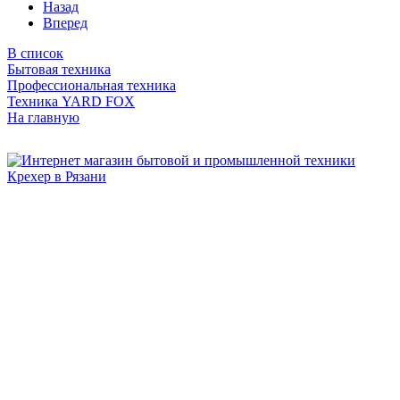
Назад
Вперед
В список
Бытовая техника
Профессиональная техника
Техника YARD FOX
На главную
Бытовая и профессиональная
техника для дома и сада!
Информация
О компании
Сервис и ремонт
Новости и акции
Полезная информация
Контакты
г.Рязань