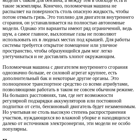
модели с баком для бензина, а между тем в обиходе есть и
такие экземпляры. Конечно, поломоечная машина не
распыляет на поверхность столь опасную жидкость, чтобы
потом отмыть грязь. Это топливо для двигателя внутреннего
сгорания, он устанавливается на полностью автономные
модели. Однако эти варианты имеют ряд ограничений, ведь
шум, а самое главное, выхлопные газы не позволяют
использовать их в людных местах под крышей. Для работы
системы требуется открытое помещение или уличное
пространство, чтобы образующийся дым мог легко
улетучиваться и не доставлять хлопот окружающим.
Поломоечная машина с двигателем внутреннего сгорания
однозначно больше, ее силовой агрегат крупнее, есть
дополнительный бак и некоторые другие органы. Это
полноценное транспортное средство со всеми атрибутами,
позволяющими работать в таком не совсем обычном режиме.
На больших расстояниях, там, где нет возможности
регулярной подзарядки аккумуляторов или постоянной
подпитки от сети, бензиновый двигатель будет незаменимым.
Но учитывая не столь высокую степень распространения
участков, нуждающихся во влажной уборке и находящихся
далеко от источников электроэнергии, эти модели не особо
популярны.