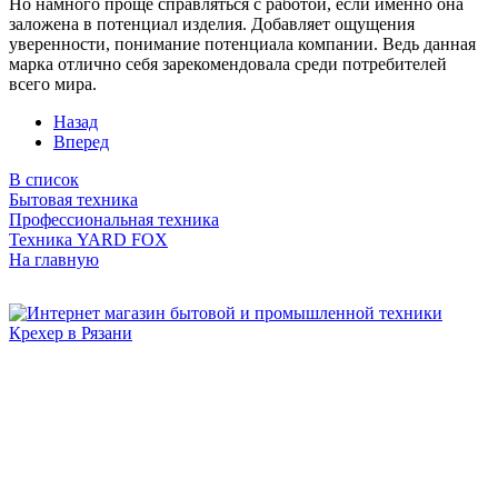
Но намного проще справляться с работой, если именно она
заложена в потенциал изделия. Добавляет ощущения
уверенности, понимание потенциала компании. Ведь данная
марка отлично себя зарекомендовала среди потребителей
всего мира.
Назад
Вперед
В список
Бытовая техника
Профессиональная техника
Техника YARD FOX
На главную
Бытовая и профессиональная
техника для дома и сада!
Информация
О компании
Сервис и ремонт
Новости и акции
Полезная информация