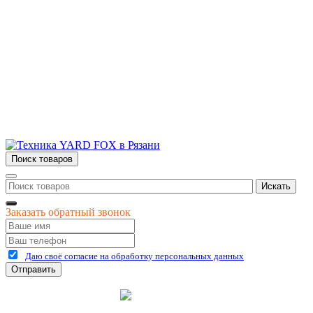
Контакты
г.Рязань
ул. Дзержинского, д. 59, корп. 3
+7 (4912) 47-02-22
Поиск товаров
Искать
Заказать обратный звонок
Даю своё согласие на обработку персональных данных
Отправить
©
2026
интернет-магазин Керхер Рязань официальный сайт
Креативные Бизнес
Создание и продвижение
Системы
сайтов