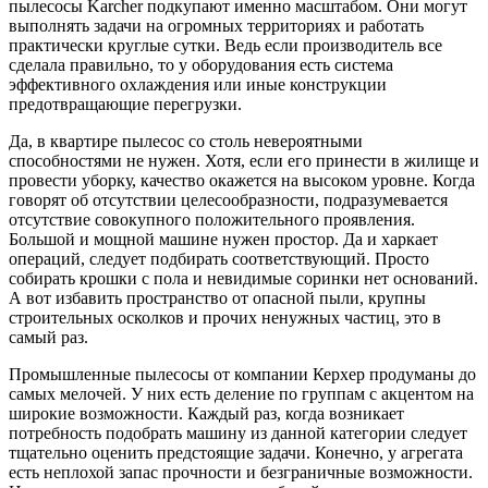
пылесосы Karcher подкупают именно масштабом. Они могут
выполнять задачи на огромных территориях и работать
практически круглые сутки. Ведь если производитель все
сделала правильно, то у оборудования есть система
эффективного охлаждения или иные конструкции
предотвращающие перегрузки.
Да, в квартире пылесос со столь невероятными
способностями не нужен. Хотя, если его принести в жилище и
провести уборку, качество окажется на высоком уровне. Когда
говорят об отсутствии целесообразности, подразумевается
отсутствие совокупного положительного проявления.
Большой и мощной машине нужен простор. Да и харкает
операций, следует подбирать соответствующий. Просто
собирать крошки с пола и невидимые соринки нет оснований.
А вот избавить пространство от опасной пыли, крупны
строительных осколков и прочих ненужных частиц, это в
самый раз.
Промышленные пылесосы от компании Керхер продуманы до
самых мелочей. У них есть деление по группам с акцентом на
широкие возможности. Каждый раз, когда возникает
потребность подобрать машину из данной категории следует
тщательно оценить предстоящие задачи. Конечно, у агрегата
есть неплохой запас прочности и безграничные возможности.