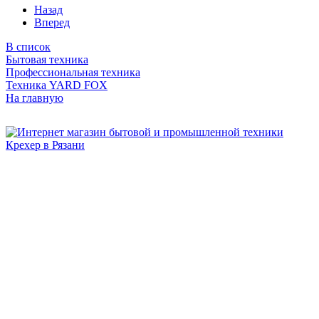
Назад
Вперед
В список
Бытовая техника
Профессиональная техника
Техника YARD FOX
На главную
Бытовая и профессиональная
техника для дома и сада!
Информация
О компании
Сервис и ремонт
Новости и акции
Полезная информация
Контакты
г.Рязань