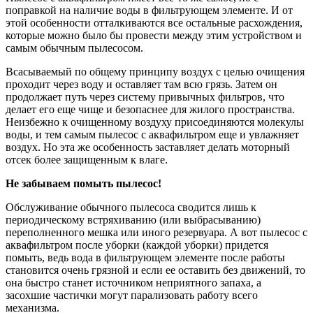
поправкой на наличие воды в фильтрующем элементе. И от
этой особенности отталкиваются все остальные расхождения,
которые можно было бы провести между этим устройством и
самым обычным пылесосом.
Всасываемый по общему принципу воздух с целью очищения
проходит через воду и оставляет там всю грязь. Затем он
продолжает путь через систему привычных фильтров, что
делает его еще чище и безопаснее для жилого пространства.
Неизбежно к очищенному воздуху присоединяются молекулы
воды, и тем самым пылесос с аквафильтром еще и увлажняет
воздух. Но эта же особенность заставляет делать моторный
отсек более защищенным к влаге.
Не забываем помыть пылесос!
Обслуживание обычного пылесоса сводится лишь к
периодическому встряхиванию (или выбрасыванию)
переполненного мешка или иного резервуара. А вот пылесос с
аквафильтром после уборки (каждой уборки) придется
помыть, ведь вода в фильтрующем элементе после работы
становится очень грязной и если ее оставить без движений, то
она быстро станет источником неприятного запаха, а
засохшие частички могут парализовать работу всего
механизма.