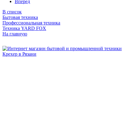
Вперед
В список
Бытовая техника
Профессиональная техника
Техника YARD FOX
На главную
Бытовая и профессиональная
техника для дома и сада!
Информация
О компании
Сервис и ремонт
Новости и акции
Полезная информация
Контакты
г.Рязань
ул. Дзержинского, д. 59, корп. 3