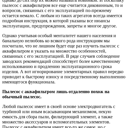
однако до сих пор их можно называть новинкой. И поскольку
пылесос с аквафильтром все еще считается диковинным, то и
вопросов, связанных с его эксплуатацией по-прежнему
остается немало. С любым из таких агрегатов всегда имеется
подробная инструкция, в которой указаны все нюансы
эксплуатации, предупреждения, запреты и многое другое.
Однако учитывая особый менталитет нашего населения и
банальную нелюбовь ко всякого рода инструкциям мы
посчитали, что не лишним будет еще раз изучить пылесос с
аквафильтром и указать на множество особенностей,
связанных с его эксплуатацией. В ряде случаев соблюдение
заводских рекомендаций способствует более качественному
использованию и продлению эксплуатационного срока
изделия. А вот игнорирование элементарных правил нередко
приводит к быстрому износу и посредственному выполнению
имеющегося функционала.
Пылесос с аквафильтром лишь отдаленно похож на
обычный пылесос.
Любой пылесос имеет в своей основе электродвигатель с
турбиной или иным всасывающим механизмом, некую
емкость для сбора пыли, фильтрующий элемент, а также
множество аксессуаров и вспомогательных элементов.
Пылесос с аквафильтром имеет все-то же самое, но с