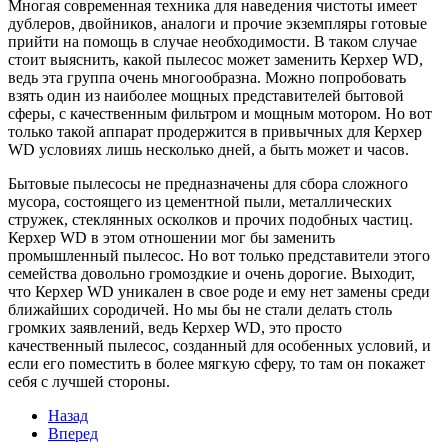
Многая современная техника для наведения чистоты имеет
дублеров, двойников, аналоги и прочие экземпляры готовые
прийти на помощь в случае необходимости. В таком случае
стоит выяснить, какой пылесос может заменить Керхер WD,
ведь эта группа очень многообразна. Можно попробовать
взять один из наиболее мощных представителей бытовой
сферы, с качественным фильтром и мощным мотором. Но вот
только такой аппарат продержится в привычных для Керхер
WD условиях лишь несколько дней, а быть может и часов.
Бытовые пылесосы не предназначены для сбора сложного
мусора, состоящего из цементной пыли, металлических
стружек, стеклянных осколков и прочих подобных частиц.
Керхер WD в этом отношении мог бы заменить
промышленный пылесос. Но вот только представители этого
семейства довольно громоздкие и очень дорогие. Выходит,
что Керхер WD уникален в свое роде и ему нет замены среди
ближайших сородичей. Но мы бы не стали делать столь
громких заявлений, ведь Керхер WD, это просто
качественный пылесос, созданный для особенных условий, и
если его поместить в более мягкую сферу, то там он покажет
себя с лучшей стороны.
Назад
Вперед