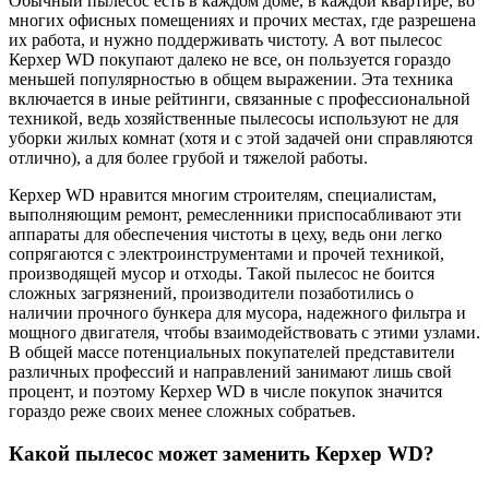
Обычный пылесос есть в каждом доме, в каждой квартире, во
многих офисных помещениях и прочих местах, где разрешена
их работа, и нужно поддерживать чистоту. А вот пылесос
Керхер WD покупают далеко не все, он пользуется гораздо
меньшей популярностью в общем выражении. Эта техника
включается в иные рейтинги, связанные с профессиональной
техникой, ведь хозяйственные пылесосы используют не для
уборки жилых комнат (хотя и с этой задачей они справляются
отлично), а для более грубой и тяжелой работы.
Керхер WD нравится многим строителям, специалистам,
выполняющим ремонт, ремесленники приспосабливают эти
аппараты для обеспечения чистоты в цеху, ведь они легко
сопрягаются с электроинструментами и прочей техникой,
производящей мусор и отходы. Такой пылесос не боится
сложных загрязнений, производители позаботились о
наличии прочного бункера для мусора, надежного фильтра и
мощного двигателя, чтобы взаимодействовать с этими узлами.
В общей массе потенциальных покупателей представители
различных профессий и направлений занимают лишь свой
процент, и поэтому Керхер WD в числе покупок значится
гораздо реже своих менее сложных собратьев.
Какой пылесос может заменить Керхер WD?