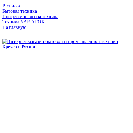
В список
Бытовая техника
Профессиональная техника
Техника YARD FOX
На главную
Бытовая и профессиональная
техника для дома и сада!
Информация
О компании
Сервис и ремонт
Новости и акции
Полезная информация
Контакты
г.Рязань
ул. Дзержинского, д. 59, корп. 3
+7 (4912) 47-02-22