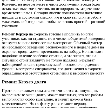
Конечно, на первом месте в числе достижений всегда будет
оставаться высокое качество, но игнорировать затраченное
время тоже нельзя. Сегодня многие пользователи постоянно
находятся в состоянии спешки, им нужно выполнять работу
максимально быстро, так, чтобы не возник простой, грозящий
убытками.
Ремонт Керхер
на скорость готовы выполнить многие
участники, как ни странно, но в числе победителей наверняка
окажутся многие неизвестные мастерские. Обычный мастер
из небольшого заведения, расположенного в подвале дома на
окраине города, может претендовать на победу. Но выглядит
подобное явление особенно странно, а это значит, что на
ситуацию стоит взглянуть не только издалека. Результат
наблюдений вполне предсказуемый, несложно определить
уровень мастерства специалиста, его достижения в скорости
оправдываются отсутствием стремления к высокому качеству.
Ремонт Керхер
долго
Противоположным показателем считаются манипуляции,
выполняемые очень долго, может показаться, что все работы
выполняются особо тщательно, и значит должны быть
качественными. Но по факту растягивание периода
связывается с отсутствием знаний, запчастей, свободного