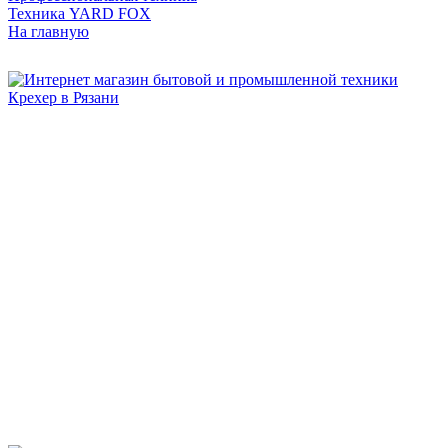
Техника YARD FOX
На главную
Бытовая и профессиональная
техника для дома и сада!
Информация
О компании
Сервис и ремонт
Новости и акции
Полезная информация
Контакты
г.Рязань
ул. Дзержинского, д. 59, корп. 3
+7 (4912) 47-02-22