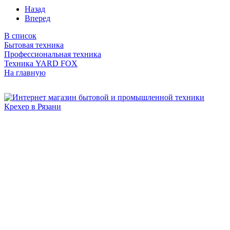
Назад
Вперед
В список
Бытовая техника
Профессиональная техника
Техника YARD FOX
На главную
Бытовая и профессиональная
техника для дома и сада!
Информация
О компании
Сервис и ремонт
Новости и акции
Полезная информация
Контакты
г.Рязань