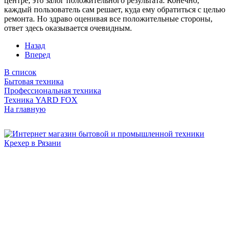
центре, это залог положительного результата. Конечно,
каждый пользователь сам решает, куда ему обратиться с целью
ремонта. Но здраво оценивая все положительные стороны,
ответ здесь оказывается очевидным.
Назад
Вперед
В список
Бытовая техника
Профессиональная техника
Техника YARD FOX
На главную
Бытовая и профессиональная
техника для дома и сада!
Информация
О компании
Сервис и ремонт
Новости и акции
Полезная информация