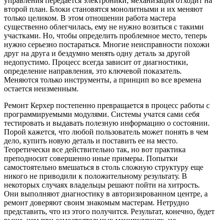
управления передается электроники, механизация отходит на
второй план. Блоки становятся монолитными и их меняют
только целиком. В этом отношении работа мастера
существенно облегчилась, ему не нужно возиться с такими
участками. Но, чтобы определить проблемное место, теперь
нужно серьезно постараться. Многие неисправности похожи
друг на друга и бездумно менять одну деталь за другой
недопустимо. Процесс всегда зависит от диагностики,
определение направления, это ключевой показатель.
Меняются только инструменты, а принцип во все времена
остается неизменным.
Ремонт Керхер постепенно превращается в процесс работы с
программируемыми модулями. Системы учатся сами себя
тестировать и выдавать полезную информацию о состоянии.
Порой кажется, что любой пользователь может понять в чем
дело, купить новую деталь и поставить ее на место.
Теоретически все действительно так, но вот практика
преподносит совершенно иные примеры. Попытки
самостоятельно вмешаться в столь сложную структуру еще
никого не приводили к положительному результату. В
некоторых случаях владельцы решают пойти на хитрость.
Они выполняют диагностику в авторизированном центре, а
ремонт доверяют своим знакомым мастерам. Нетрудно
представить, что из этого получится. Результат, конечно, будет