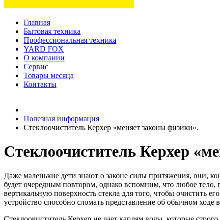
Главная
Бытовая техника
Профессиональная техника
YARD FOX
О компании
Сервис
Товары месяца
Контакты
Товаров (
0
) на сумму
0 руб.
Полезная информация
Стеклоочиститель Керхер «меняет законы физики».
Стеклоочиститель Керхер «ме
Даже маленькие дети знают о законе силы притяжения, они, ко
будет очередным повтором, однако вспомним, что любое тело, 
вертикальную поверхность стекла для того, чтобы очистить его
устройство способно сломать представление об обычном ходе 
Стеклоочиститель Керхер не дает каплям воды, которые строго