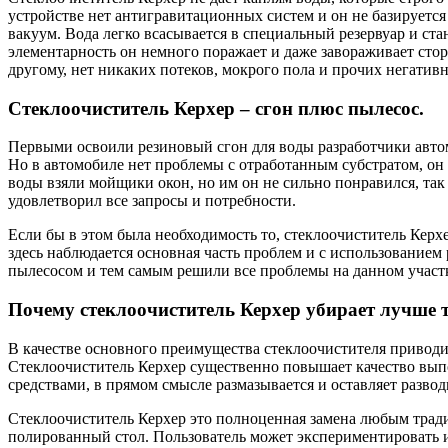
устройстве нет антигравитационных систем и он не базируется
вакуум. Вода легко всасывается в специальный резервуар и ста
элементарность он немного поражает и даже завораживает стор
другому, нет никаких потеков, мокрого пола и прочих негатив
Стеклоочиститель Керхер – сгон плюс пылесос.
Первыми освоили резиновый сгон для воды разработчики автомо
Но в автомобиле нет проблемы с отработанным субстратом, он 
воды взяли мойщики окон, но им он не сильно понравился, так
удовлетворил все запросы и потребности.
Если бы в этом была необходимость то, стеклоочиститель Кер
здесь наблюдается основная часть проблем и с использованием
пылесосом и тем самым решили все проблемы на данном участ
Почему стеклоочиститель Керхер убирает лучше 
В качестве основного преимущества стеклоочистителя приводит
Стеклоочиститель Керхер существенно повышает качество выпо
средствами, в прямом смысле размазывается и оставляет разво
Стеклоочиститель Керхер это полноценная замена любым тради
полированный стол. Пользователь может экспериментировать и 