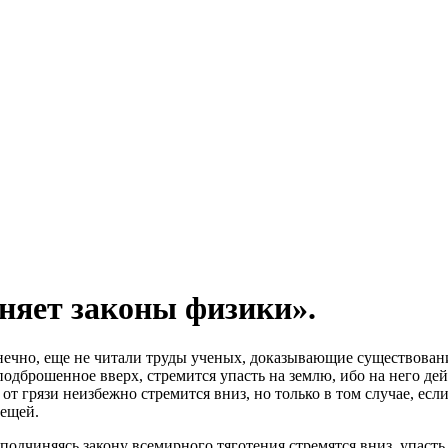
няет законы физики».
нечно, еще не читали труды ученых, доказывающие существование
подброшенное вверх, стремится упасть на землю, ибо на него де
 от грязи неизбежно стремится вниз, но только в том случае, ес
вещей.
 подчиняясь закону всемирного тяготения стремятся вниз, упаст