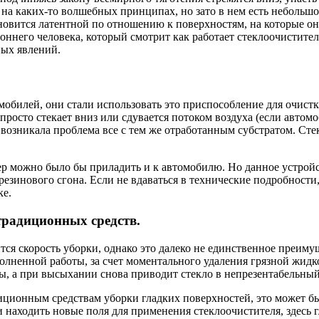
 на каких-то волшебных принципах, но зато в нем есть небольш
новится латентной по отношению к поверхностям, на которые она
оннего человека, который смотрит как работает стеклоочистите
ных явлений.
билей, они стали использовать это приспособление для очистки 
просто стекает вниз или сдувается потоком воздуха (если авто
 возникала проблема все с тем же отработанным субстратом. Ст
хер можно было бы приладить и к автомобилю. Но данное устрой
 резинового сгона. Если не вдаваться в технические подробност
ке.
традиционных средств.
ся скорость уборки, однако это далеко не единственное преиму
лненной работы, за счет моментального удаления грязной жидк
ды, а при высыхании снова приводит стекло в непрезентабельный
ционным средствам уборки гладких поверхностей, это может быть
находить новые поля для применения стеклоочистителя, здесь г