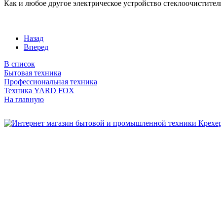
Как и любое другое электрическое устройство стеклоочистител
Назад
Вперед
В список
Бытовая техника
Профессиональная техника
Техника YARD FOX
На главную
Бытовая и профессиональная
техника для дома и сада!
Информация
О компании
Сервис и ремонт
Новости и акции
Полезная информация
Контакты