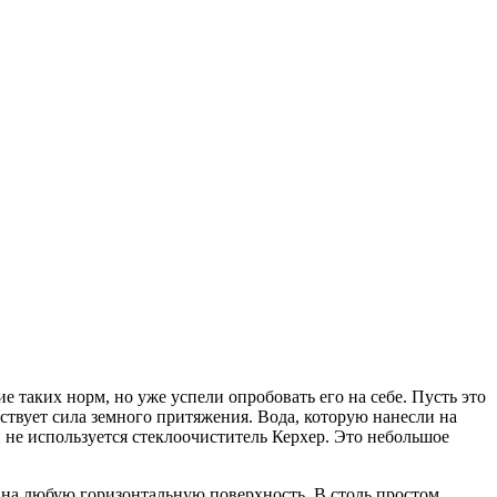
 таких норм, но уже успели опробовать его на себе. Пусть это
йствует сила земного притяжения. Вода, которую нанесли на
ли не используется стеклоочиститель Керхер. Это небольшое
ь на любую горизонтальную поверхность. В столь простом