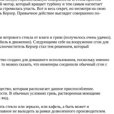
ой мотор, который вращает турбину и тем самым нагнетает
 стремилась упасть. Вот и весь секрет, но несмотря на свою
ль Керхер. Привычное действие выглядит совершенно по-
ветрового стекла от влаги и грязи (получилось очень удачно).
мобиль в движении). Следующими себе на вооружение сгон для
еклоочиститель Керхер стал тем решением, который
ство создано для домашнего использования, поскольку именно
и, то можно сказать, что инженеры соединили обычный сгон с
щество, которым располагает данное приспособление.
ости. В обычных условиях грязь, растворенная моющими
 вид.
 стекло или зеркало, или кафель, а быть может и
лавное не выходить за рамки дозволенного производителем.