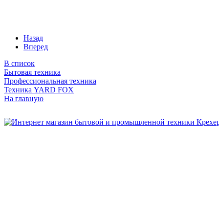
Назад
Вперед
В список
Бытовая техника
Профессиональная техника
Техника YARD FOX
На главную
Бытовая и профессиональная
техника для дома и сада!
Информация
О компании
Сервис и ремонт
Новости и акции
Полезная информация
Контакты