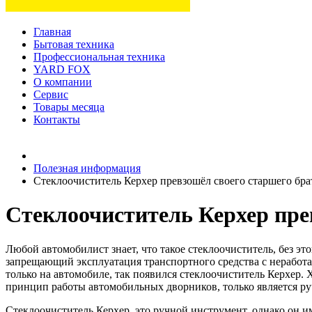
Главная
Бытовая техника
Профессиональная техника
YARD FOX
О компании
Сервис
Товары месяца
Контакты
Товаров (
0
) на сумму
0 руб.
Полезная информация
Стеклоочиститель Керхер превзошёл своего старшего бра
Стеклоочиститель Керхер прев
Любой автомобилист знает, что такое стеклоочиститель, без э
запрещающий эксплуатация транспортного средства с неработа
только на автомобиле, так появился стеклоочиститель Керхер. 
принцип работы автомобильных дворников, только является р
Стеклоочиститель Керхер, это ручной инструмент, однако он 