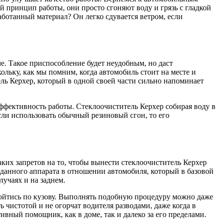
принцип работы, они просто сгоняют воду и грязь с гладкой
аботанный материал? Он легко сдувается ветром, если
е. Такое приспособление будет неудобным, но даст
льку, как мы помним, когда автомобиль стоит на месте и
тель Керхер, который в одной своей части сильно напоминает
эффективность работы. Стеклоочиститель Керхер собирая воду в
сли использовать обычный резиновый сгон, то его
аких запретов на то, чтобы вынести стеклоочиститель Керхер
 данного аппарата в отношении автомобиля, который в базовой
учаях и на заднем.
ройтись по кузову. Выполнять подобную процедуру можно даже
ь чистотой и не огорчат водителя разводами, даже когда в
вный помощник, как в доме, так и далеко за его пределами.