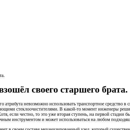
та.
зошёл своего старшего брата.
того атрибута невозможно использовать транспортное средство в
ющими стеклоочистителями. В какой-то момент инженеры решили
Хотя, если честно, то это уже вторая ступень, на первой стадии
учным инструментом и может использоваться на любом подходящ
имеет в своем составе механизированный узел, который существ