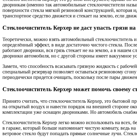
дворникам (именно так автомобильные стеклоочистители назыв
поверхности стекла мягкой резиновой конструкцией, которая ид
транспортное средство движется и стекает на землю, если движ
Стеклоочиститель Керхер не даст упасть грязи на
Теоретически, можно взять автомобильный стеклоочиститель и 
определённый эффект, в виде достаточно чистого стекла. Посл
работают дворники, вся грязь стекает не на землю, а в нашем с
дворники автомобиля, но с другой стороны имеет вакуумное ус
Замети, что способность всасывать грязную жидкость с рабоче
специальный резервуар позволяет оставаться резиновому сгону
периодически придется очищать, поскольку после пары движени
Стеклоочиститель Керхер может помочь своему с
Принято считать, что стеклоочиститель Керхер, это бытовой пр
на открытый воздух и навести порядок на внешней стороне око
комплектации уже оснащен дворниками. Но автомобиль снабжен 
Стеклоочиститель Керхер легко можно использовать на всех, 
в гараже, который больше напоминает чистую комнату, ведь на п
ветровое стекло будут попадать прямые солнечные лучи. Стекл