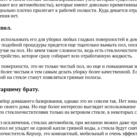
ают все автомобилисты), которые имеют довольно примитивный 
еально плотно прилегает к рабочей полкости. Куда девается отр
ения нет.
 пол.
использовать его для уборки любых гладких поверхностей в дом
е подобной процедуры придется еще тщательно вымыть пол, поско
лучае на пол. Но зачем такие сложности, ведь есть стеклоочисти
тройство, которое сразу собирает всю отработанную жидкость.
й поверхности, это не только чистый пол, но еще и повышенная 
 более чистым и тем самым делать уборку более качественной. Е
й на стекле станут появляться грязные полосы.
таршему брату.
ибор домашнего базирования, однако это не совсем так. Нет ник
н своего дома. Но еще более интересно выглядит использование
стеклоочистителями только на ветровом стекле, в некоторых сл
без исключения, стеклах автомобиля, при желании можно даже п
ол не упадет не единой капли грязной воды, а стекла будут сият
оочиститель Керхер, это компактный, мобильный и очень эффекти