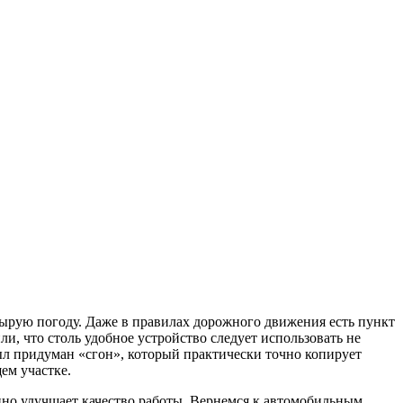
 сырую погоду. Даже в правилах дорожного движения есть пункт
, что столь удобное устройство следует использовать не
 был придуман «сгон», который практически точно копирует
ем участке.
енно улучшает качество работы. Вернемся к автомобильным