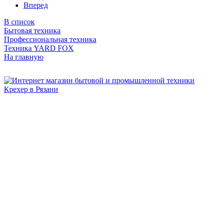
Вперед
В список
Бытовая техника
Профессиональная техника
Техника YARD FOX
На главную
Бытовая и профессиональная
техника для дома и сада!
Информация
О компании
Сервис и ремонт
Новости и акции
Полезная информация
Контакты
г.Рязань
ул. Дзержинского, д. 59, корп. 3