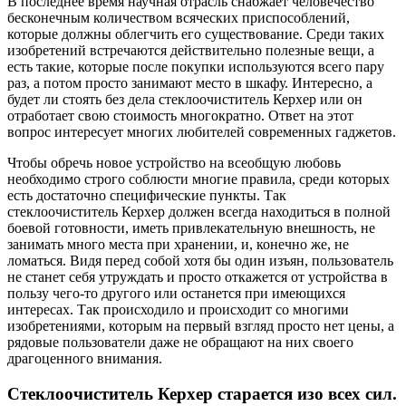
В последнее время научная отрасль снабжает человечество
бесконечным количеством всяческих приспособлений,
которые должны облегчить его существование. Среди таких
изобретений встречаются действительно полезные вещи, а
есть такие, которые после покупки используются всего пару
раз, а потом просто занимают место в шкафу. Интересно, а
будет ли стоять без дела стеклоочиститель Керхер или он
отработает свою стоимость многократно. Ответ на этот
вопрос интересует многих любителей современных гаджетов.
Чтобы обречь новое устройство на всеобщую любовь
необходимо строго соблюсти многие правила, среди которых
есть достаточно специфические пункты. Так
стеклоочиститель Керхер должен всегда находиться в полной
боевой готовности, иметь привлекательную внешность, не
занимать много места при хранении, и, конечно же, не
ломаться. Видя перед собой хотя бы один изъян, пользователь
не станет себя утруждать и просто откажется от устройства в
пользу чего-то другого или останется при имеющихся
интересах. Так происходило и происходит со многими
изобретениями, которым на первый взгляд просто нет цены, а
рядовые пользователи даже не обращают на них своего
драгоценного внимания.
Стеклоочиститель Керхер старается изо всех сил.