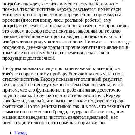
потребитель ждет, что этот момент наступит как можно
позже. Стеклоочиститель Керхер, разумеется, имеет свой
моторесурс и по прошествии определенного промежутка
времени (имеется ввиду часы реальной работы), ему
потребуется ремонт, а потом и полная замена. Но произойдет
это совсем нескоро после покупки, наверняка он гораздо
раньше своей поломки просто надоест пользователю или
изобретатели придумают что-то новое. Поломка — это всегда
огорчение, денежные траты и прочие негативные явления, в
том числе и поэтому Керхер стремится делать свою
продукцию долговечной.
Не будем забывать и еще про один важный критерий, он
требует современному прибору быть компактным. И снова
стеклоочиститель Керхер показывает отличный результат,
ведь для хранения ему нужно совсем немного места, и это
притом, что его функционал и рабочий запас достаточно
внушительны. Получается, что стеклоочиститель Керхер
какой-то идеальный, что вызывает некое подозрение среди
скептиков. Но это действительно так, и в том, что техника от
знаменитого немецкого бренда, лидера в области создания
машин для наведения чистоты, является идеальной, нет
ничего удивительного, это обычная норма жизни.
Назад