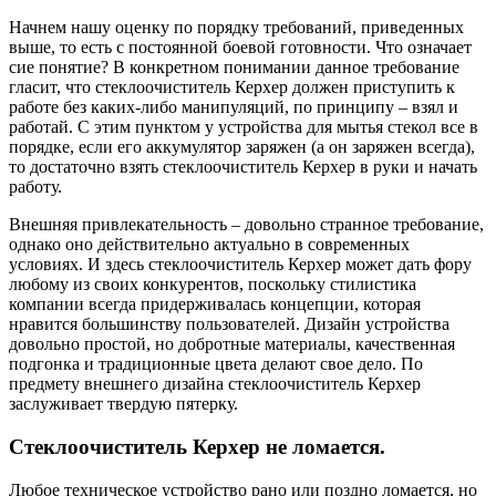
Начнем нашу оценку по порядку требований, приведенных
выше, то есть с постоянной боевой готовности. Что означает
сие понятие? В конкретном понимании данное требование
гласит, что стеклоочиститель Керхер должен приступить к
работе без каких-либо манипуляций, по принципу – взял и
работай. С этим пунктом у устройства для мытья стекол все в
порядке, если его аккумулятор заряжен (а он заряжен всегда),
то достаточно взять стеклоочиститель Керхер в руки и начать
работу.
Внешняя привлекательность – довольно странное требование,
однако оно действительно актуально в современных
условиях. И здесь стеклоочиститель Керхер может дать фору
любому из своих конкурентов, поскольку стилистика
компании всегда придерживалась концепции, которая
нравится большинству пользователей. Дизайн устройства
довольно простой, но добротные материалы, качественная
подгонка и традиционные цвета делают свое дело. По
предмету внешнего дизайна стеклоочиститель Керхер
заслуживает твердую пятерку.
Стеклоочиститель Керхер не ломается.
Любое техническое устройство рано или поздно ломается, но