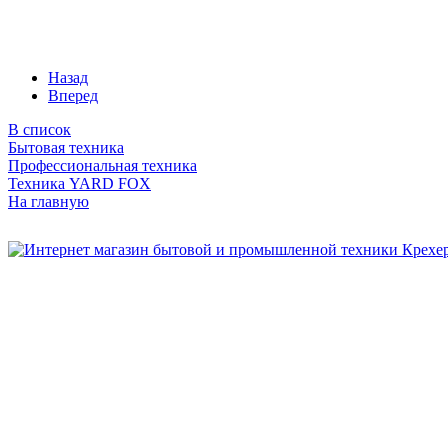
Назад
Вперед
В список
Бытовая техника
Профессиональная техника
Техника YARD FOX
На главную
Бытовая и профессиональная
техника для дома и сада!
Информация
О компании
Сервис и ремонт
Новости и акции
Полезная информация
Контакты