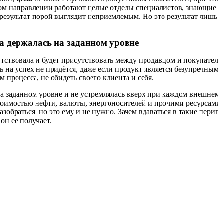
ом направлении работают целые отделы специалистов, знающие 
 результат порой выглядит неприемлемым. Но это результат лишь
а
держалась на заданном уровне
тствовала и будет присутствовать между продавцом и покупателе
ать на успех не придётся, даже если продукт является безупречн
 процесса, не обидеть своего клиента и себя.
а заданном уровне и не устремлялась вверх при каждом внешне
стоимостью нефти, валюты, энергоносителей и прочими ресурсами
зобраться, но это ему и не нужно. Зачем вдаваться в такие пери
он ее получает.