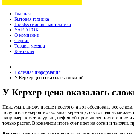
Главная
Бытовая техника
Профессиональная техника
YARD FOX
О компании
Сервис
Товары месяца
Контакты
Товаров (
0
) на сумму
0 руб.
Полезная информация
У Керхер цена оказалась сложной
У Керхер цена оказалась сло
Придумать цифру проще простого, а вот обосновать все ее ком
получится невероятно большая вереница, состоящая из множест
например, к металлургии, нефтяной промышленности и прочим 
только растет. В конечном итоге счет идет на сотни и тысячи,
Керхер
стремится делать свою продукцию максимально досту