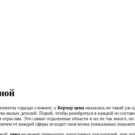
жной
поненты гораздо сложнее, у
Керхер цена
оказалась не такой уж о
ва малых деталей. Порой, чтобы разобраться в каждой из состав
отраслям. Это самые отдаленные области и их не так много, по
 причем от каждой сферы исходит своя волна уникальных показате
пной,
цена
не может превышать допустимых показателей, при это