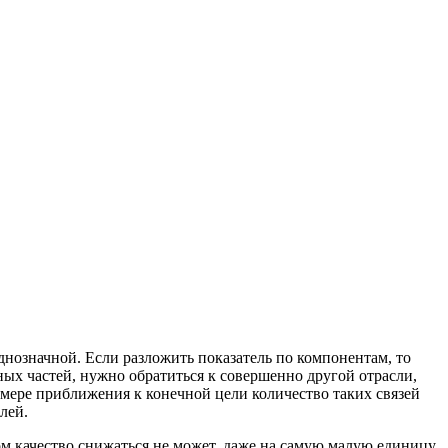
днозначной. Если разложить показатель по компонентам, то
ных частей, нужно обратиться к совершенно другой отрасли,
 мере приближения к конечной цели количество таких связей
лей.
м качество снижаться не может, даже на самую малую единицу.