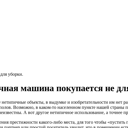
для уборки.
чная машина покупается не дл
нетипичные объекты, в выдумке и изобретательности им нет ра
полов. Возможно, в каком-то населенном пункте нашей страны п
еизвестны. А вот другое нетипичное использование, а точнее п
ия престижности какого-либо места, для того чтобы «пустить п
сли партнер или простой посетитель увидит, что в помещении ес