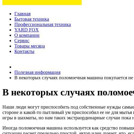
Главная
Бытовая техника
Профессиональная техника
YARD FOX
О компании
Сервис
Товары месяца
Контакты
Товаров (
0
) на сумму
0 руб.
Полезная информация
В некоторых случаях поломоечная машина покупается не 
В некоторых случаях поломое
Наши люди могут приспособить под собственные нужды самые 
стороне и какой-то пытливый ум приспособил ее не для мытья 
игры в шахматы, но нам таких экстраординарные случаи пока н
Иногда поломоечная машина используется как средство повышен
ситуации расчет предельно простой, автор идеи думает, что, е