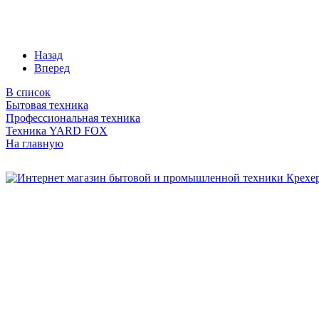
Назад
Вперед
В список
Бытовая техника
Профессиональная техника
Техника YARD FOX
На главную
Бытовая и профессиональная
техника для дома и сада!
Информация
О компании
Сервис и ремонт
Новости и акции
Полезная информация
Контакты