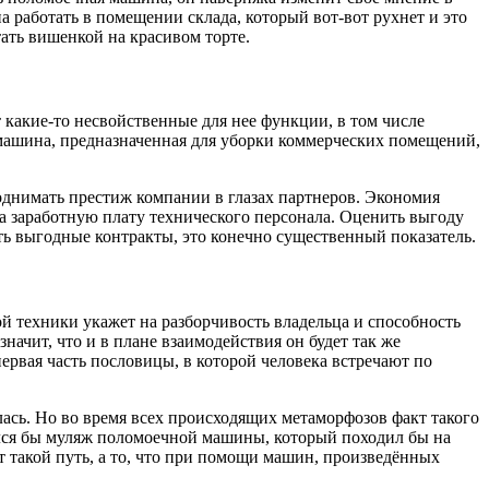
 работать в помещении склада, который вот-вот рухнет и это
ать вишенкой на красивом торте.
 какие-то несвойственные для нее функции, в том числе
 машина, предназначенная для уборки коммерческих помещений,
поднимать престиж компании в глазах партнеров. Экономия
на заработную плату технического персонала. Оценить выгоду
ть выгодные контракты, это конечно существенный показатель.
ой техники укажет на разборчивость владельца и способность
начит, что и в плане взаимодействия он будет так же
ервая часть пословицы, в которой человека встречают по
сь. Но во время всех происходящих метаморфозов факт такого
ился бы муляж поломоечной машины, который походил бы на
т такой путь, а то, что при помощи машин, произведённых