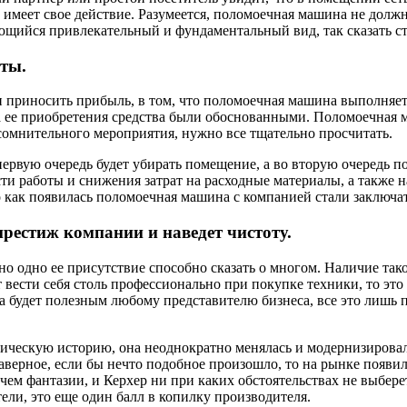
меет свое действие. Разумеется, поломоечная машина не должна
ющийся привлекательный и фундаментальный вид, так сказать ст
ты.
и приносить прибыль, в том, что поломоечная машина выполняет
на ее приобретения средства были обоснованными. Поломоечная
 сомнительного мероприятия, нужно все тщательно просчитать.
первую очередь будет убирать помещение, а во вторую очередь 
ости работы и снижения затрат на расходные материалы, а также 
го как появилась поломоечная машина с компанией стали заключа
рестиж компании и наведет чистоту.
о одно ее присутствие способно сказать о многом. Наличие так
ести себя столь профессионально при покупке техники, то это з
а будет полезным любому представителю бизнеса, все это лишь п
ческую историю, она неоднократно менялась и модернизировала
Наверное, если бы нечто подобное произошло, то на рынке появ
чем фантазии, и Керхер ни при каких обстоятельствах не выбере
ли, это еще один балл в копилку производителя.