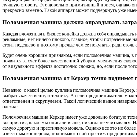
лучшую сторону. Это довольно примитивный прием, однако он и
прекрасно заметно. Такой аппарат может подчеркнуть уже име
Поломоечная машина должна оправдывать затра
Каждая вложенная в бизнес копейка должна себя оправдывать 
рекламные, нет ничего плохого, главное, чтобы потраченные 
стоит недешево и поэтому прежде чем ее покупать, ради столь
Будет очень хорошим признаком, если поломоечная машина, в 
появится за счет более качественной уборки, увеличения скор
от визуального эффекта достаточно сложно, но, если после то
Поломоечная машина от Керхер точно поднимет п
Неважно, с какой целью куплена поломоечная машина Керхер, н
выбрать качественную технику. А если предприниматель может в
ответственен и скрупулезен. Такой логический вывод наверняк
одежке.
Поломоечная машина Керхер имеет уже довольно богатую техни
восприятия, какое мы описали выше, никогда не учитывался. 
самую дорогую и престижную модель. Однако все это не более 
известным концерном, поднимают свой престиж предпринимате