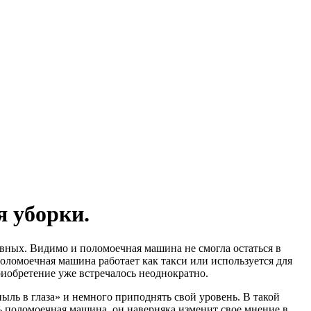
я уборки.
вных. Видимо и поломоечная машина не смогла остаться в
оломоечная машина работает как такси или используется для
риобретение уже встречалось неоднократно.
ыль в глаза» и немного приподнять свой уровень. В такой
ть поломоечная машина, он наверняка изменит свое мнение в