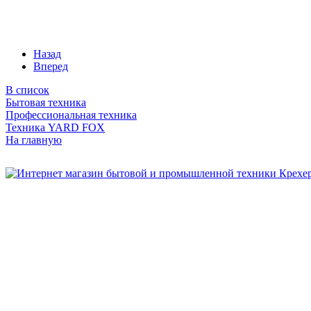
Назад
Вперед
В список
Бытовая техника
Профессиональная техника
Техника YARD FOX
На главную
Бытовая и профессиональная
техника для дома и сада!
Информация
О компании
Сервис и ремонт
Новости и акции
Полезная информация
Контакты