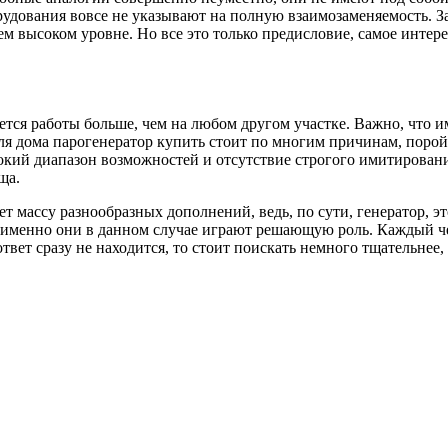
удования вовсе не указывают на полную взаимозаменяемость. З
м высоком уровне. Но все это только предисловие, самое интере
ется работы больше, чем на любом другом участке. Важно, что 
 дома парогенератор купить стоит по многим причинам, порой м
окий диапазон возможностей и отсутствие строгого имитировани
ща.
т массу разнообразных дополнений, ведь, по сути, генератор, э
 именно они в данном случае играют решающую роль. Каждый че
твет сразу не находится, то стоит поискать немного тщательнее, 