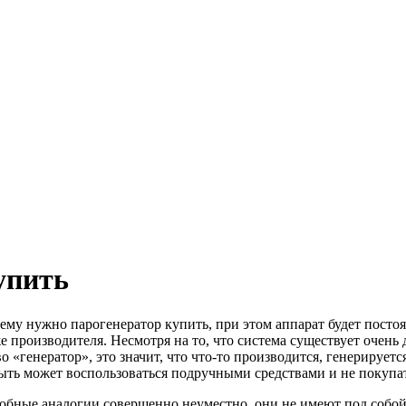
упить
 ему нужно парогенератор купить, при этом аппарат будет постоя
е производителя. Несмотря на то, что система существует очень
о «генератор», это значит, что что-то производится, генерируетс
быть может воспользоваться подручными средствами и не покупа
добные аналогии совершенно неуместно, они не имеют под собой