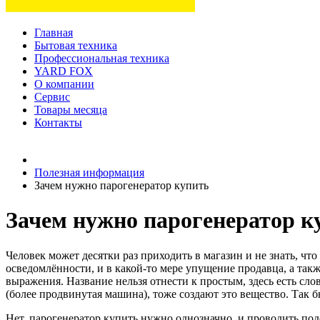
Главная
Бытовая техника
Профессиональная техника
YARD FOX
О компании
Сервис
Товары месяца
Контакты
Товаров (
0
) на сумму
0 руб.
Полезная информация
Зачем нужно парогенератор купить
Зачем нужно парогенератор к
Человек может десятки раз приходить в магазин и не знать, что
осведомлённости, и в какой-то мере упущение продавца, а такж
выражения. Название нельзя отнести к простым, здесь есть слов
(более продвинутая машина), тоже создают это вещество. Так 
Нет, парогенератор купить нужно однозначно, и проводить по