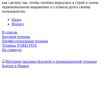
как сделать так, чтобы техника вернулась в строй в своем
первоначальном выражении и служила долго своему
пользователю.
Назад
Вперед
В список
Бытовая техника
Профессиональная техника
Техника YARD FOX
На главную
Бытовая и профессиональная
техника для дома и сада!
Информация
О компании
Сервис и ремонт
Новости и акции
Полезная информация