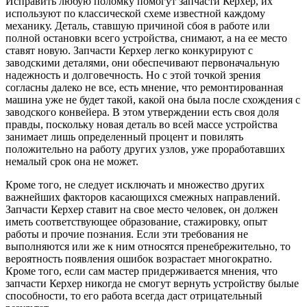
Исправить любую поломку помогут запчасти Керхер, их
используют по классической схеме известной каждому
механику. Деталь, ставшую причиной сбоя в работе или
полной остановки всего устройства, снимают, а на ее место
ставят новую. Запчасти Керхер легко конкурируют с
заводскими деталями, они обеспечивают первоначальную
надежность и долговечность. Но с этой точкой зрения
согласны далеко не все, есть мнение, что ремонтированная
машина уже не будет такой, какой она была после схождения с
заводского конвейера. В этом утверждении есть своя доля
правды, поскольку новая деталь во всей массе устройства
занимает лишь определенный процент и повилять
положительно на работу других узлов, уже проработавших
немалый срок она не может.
Кроме того, не следует исключать и множество других
важнейших факторов касающихся смежных направлений.
Запчасти Керхер ставит на свое место человек, он должен
иметь соответствующее образование, стажировку, опыт
работы и прочие познания. Если эти требования не
выполняются или же к ним относятся пренебрежительно, то
вероятность появления ошибок возрастает многократно.
Кроме того, если сам мастер придерживается мнения, что
запчасти Керхер никогда не смогут вернуть устройству былые
способности, то его работа всегда даст отрицательный