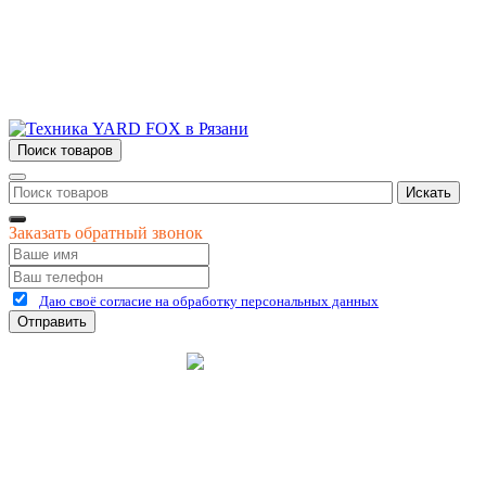
ул. Дзержинского, д. 59, корп. 3
+7 (4912) 47-02-22
Поиск товаров
Искать
Заказать обратный звонок
Даю своё согласие на обработку персональных данных
Отправить
©
2026
интернет-магазин Керхер Рязань официальный сайт
Креативные Бизнес
Создание и продвижение
Системы
сайтов