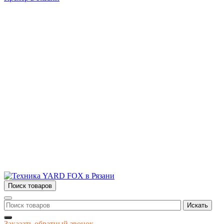
Бытовая и профессиональная
техника для дома и сада!
Информация
О компании
Сервис и ремонт
Новости и акции
Полезная информация
Контакты
г.Рязань
ул. Дзержинского, д. 59, корп. 3
+7 (4912) 47-02-22
Поиск товаров
Искать
Заказать обратный звонок