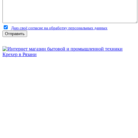
Даю своё согласие на обработку персональных данных
Отправить
Бытовая и профессиональная
техника для дома и сада!
Информация
О компании
Сервис и ремонт
Новости и акции
Полезная информация
Контакты
г.Рязань
ул. Дзержинского, д. 59, корп. 3