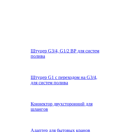
Штуцер G3/4, G1/2 ВР для систем
полива
Штуцер G1 с переходом на G3/4,
для систем полива
Коннектор двухсторонний для
шлангов
Адаптер для бытовых кранов