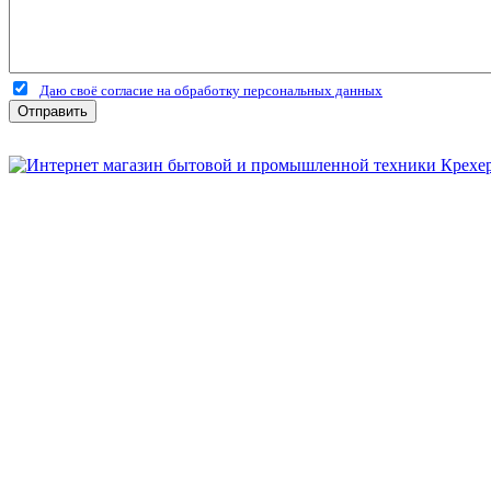
Даю своё согласие на обработку персональных данных
Отправить
Бытовая и профессиональная
техника для дома и сада!
Информация
О компании
Сервис и ремонт
Новости и акции
Полезная информация
Контакты
г.Рязань
ул. Дзержинского, д. 59, корп. 3
+7 (4912) 47-02-22