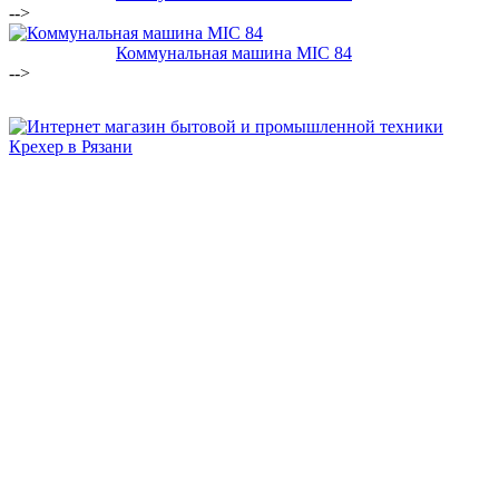
-->
Коммунальная машина MIC 84
-->
Бытовая и профессиональная
техника для дома и сада!
Информация
О компании
Сервис и ремонт
Новости и акции
Полезная информация
Контакты
г.Рязань
ул. Дзержинского, д. 59, корп. 3
+7 (4912) 47-02-22