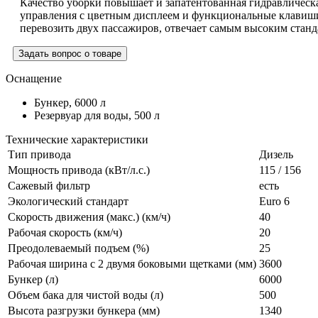
Качество уборки повышает и запатентованная гидравлическа
управления с цветным дисплеем и функциональные клавиши,
перевозить двух пассажиров, отвечает самым высоким станд
Задать вопрос о товаре
Оснащение
Бункер, 6000 л
Резервуар для воды, 500 л
Технические характеристики
Тип привода
Дизель
Мощность привода (кВт/л.с.)
115 / 156
Сажевый фильтр
есть
Экологический стандарт
Euro 6
Скорость движения (макс.) (км/ч)
40
Рабочая скорость (км/ч)
20
Преодолеваемый подъем (%)
25
Рабочая ширина с 2 двумя боковыми щетками (мм)
3600
Бункер (л)
6000
Объем бака для чистой воды (л)
500
Высота разгрузки бункера (мм)
1340