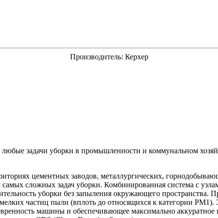
Производитель:
Керхер
бые задачи уборки в промышленности и коммунальном хозяйстве 
территориях цементных заводов, металлургических, горнодобыв
амых сложных задач уборки. Комбинированная система с узлами
тельность уборки без запыления окружающего пространства. Пр
мелких частиц пыли (вплоть до относящихся к категории PM1)
евренность машины и обеспечивающее максимально аккуратное п