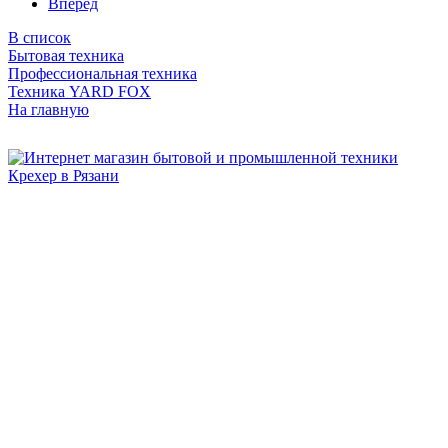
Вперед
В список
Бытовая техника
Профессиональная техника
Техника YARD FOX
На главную
Бытовая и профессиональная
техника для дома и сада!
Информация
О компании
Сервис и ремонт
Новости и акции
Полезная информация
Контакты
г.Рязань
ул. Дзержинского, д. 59, корп. 3