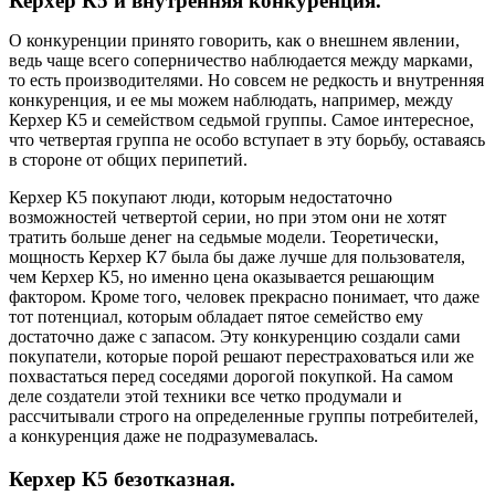
Керхер К5 и внутренняя конкуренция.
О конкуренции принято говорить, как о внешнем явлении,
ведь чаще всего соперничество наблюдается между марками,
то есть производителями. Но совсем не редкость и внутренняя
конкуренция, и ее мы можем наблюдать, например, между
Керхер К5 и семейством седьмой группы. Самое интересное,
что четвертая группа не особо вступает в эту борьбу, оставаясь
в стороне от общих перипетий.
Керхер К5 покупают люди, которым недостаточно
возможностей четвертой серии, но при этом они не хотят
тратить больше денег на седьмые модели. Теоретически,
мощность Керхер К7 была бы даже лучше для пользователя,
чем Керхер К5, но именно цена оказывается решающим
фактором. Кроме того, человек прекрасно понимает, что даже
тот потенциал, которым обладает пятое семейство ему
достаточно даже с запасом. Эту конкуренцию создали сами
покупатели, которые порой решают перестраховаться или же
похвастаться перед соседями дорогой покупкой. На самом
деле создатели этой техники все четко продумали и
рассчитывали строго на определенные группы потребителей,
а конкуренция даже не подразумевалась.
Керхер К5 безотказная.