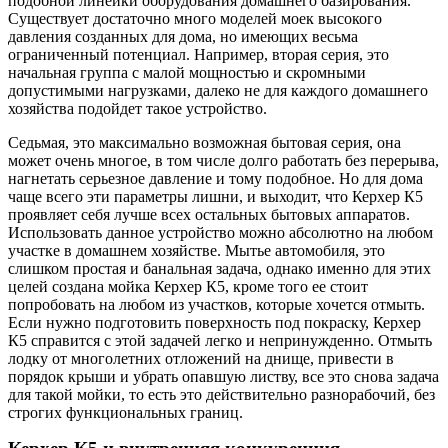
подобной линейки оборудования домашнего базирования.
Существует достаточно много моделей моек высокого
давления созданных для дома, но имеющих весьма
ограниченный потенциал. Например, вторая серия, это
начальная группа с малой мощностью и скромными
допустимыми нагрузками, далеко не для каждого домашнего
хозяйства подойдет такое устройство.
Седьмая, это максимально возможная бытовая серия, она
может очень многое, в том числе долго работать без перерыва,
нагнетать серьезное давление и тому подобное. Но для дома
чаще всего эти параметры лишни, и выходит, что Керхер К5
проявляет себя лучше всех остальных бытовых аппаратов.
Использовать данное устройство можно абсолютно на любом
участке в домашнем хозяйстве. Мытье автомобиля, это
слишком простая и банальная задача, однако именно для этих
целей создана мойка Керхер К5, кроме того ее стоит
попробовать на любом из участков, которые хочется отмыть.
Если нужно подготовить поверхность под покраску, Керхер
К5 справится с этой задачей легко и непринужденно. Отмыть
лодку от многолетних отложений на днище, привести в
порядок крыши и убрать опавшую листву, все это снова задача
для такой мойки, то есть это действительно разнорабочий, без
строгих функциональных границ.