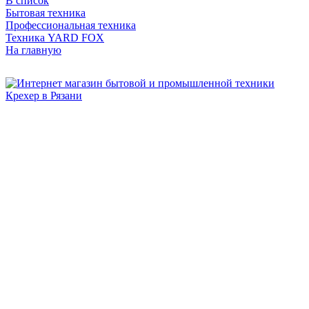
В список
Бытовая техника
Профессиональная техника
Техника YARD FOX
На главную
Бытовая и профессиональная
техника для дома и сада!
Информация
О компании
Сервис и ремонт
Новости и акции
Полезная информация
Контакты
г.Рязань
ул. Дзержинского, д. 59, корп. 3
+7 (4912) 47-02-22