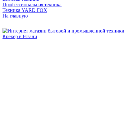
Профессиональная техника
Техника YARD FOX
На главную
Бытовая и профессиональная
техника для дома и сада!
Информация
О компании
Сервис и ремонт
Новости и акции
Полезная информация
Контакты
г.Рязань
ул. Дзержинского, д. 59, корп. 3
+7 (4912) 47-02-22