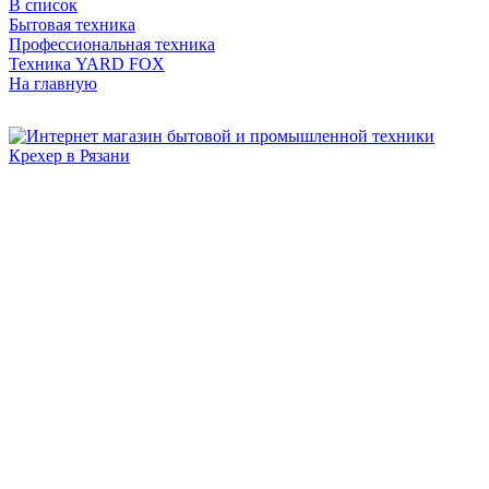
В список
Бытовая техника
Профессиональная техника
Техника YARD FOX
На главную
Бытовая и профессиональная
техника для дома и сада!
Информация
О компании
Сервис и ремонт
Новости и акции
Полезная информация
Контакты
г.Рязань
ул. Дзержинского, д. 59, корп. 3
+7 (4912) 47-02-22