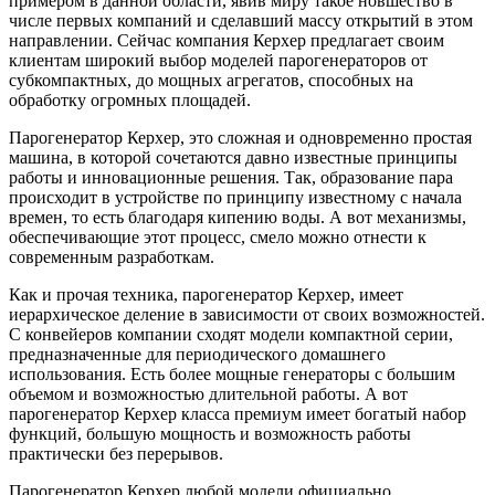
примером в данной области, явив миру такое новшество в
числе первых компаний и сделавший массу открытий в этом
направлении. Сейчас компания Керхер предлагает своим
клиентам широкий выбор моделей парогенераторов от
субкомпактных, до мощных агрегатов, способных на
обработку огромных площадей.
Парогенератор Керхер, это сложная и одновременно простая
машина, в которой сочетаются давно известные принципы
работы и инновационные решения. Так, образование пара
происходит в устройстве по принципу известному с начала
времен, то есть благодаря кипению воды. А вот механизмы,
обеспечивающие этот процесс, смело можно отнести к
современным разработкам.
Как и прочая техника, парогенератор Керхер, имеет
иерархическое деление в зависимости от своих возможностей.
С конвейеров компании сходят модели компактной серии,
предназначенные для периодического домашнего
использования. Есть более мощные генераторы с большим
объемом и возможностью длительной работы. А вот
парогенератор Керхер класса премиум имеет богатый набор
функций, большую мощность и возможность работы
практически без перерывов.
Парогенератор Керхер любой модели официально