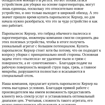
обладателем моющего агрегата. Но вот похвастаться
устройством для уборки на основе парогенератора, могут
лишь единицы, поскольку это относительно новое
устройство, и оно только выходит в широкий обиход. А это
значит пришло время купить паропылесос Керхер, но для
начала нужно разобраться, что это за чудо устройство и как
оно работает.
Паропылесос Керхер, это гибрид обычного пылесоса и
парогенератора, инженеры компании смогли соединить два
этих полезных устройства, чтобы в итоге получить
уникальный агрегат с большим потенциалом. Купить
паропылесос Керхер стоит хотя бы потому, что он подходит к
вопросу уборки с принципиально иной стороны. Основная
задача этого «пылесоса» не удаление пыли и грязи с
поверхности, а ее «уничтожение». Благодаря подаче на
рабочую поверхность мощной струи пара, грязь, а главное
микробы, разрушаются полностью и всасываются в
специальный отсек.
Наша компания, предлагает купить паропылесос Керхер на
очень выгодных условиях. Благодаря прямой работе с
производителем мы имеем возможность предоставлять
клиенту весь спектр услуг и устанавливать оптимальный
диапазон цен. Учитывая, сложность такого агрегата, его
нужно периодически обслуживать в условиях