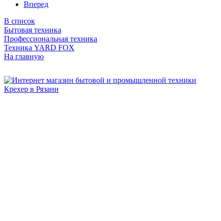
Вперед
В список
Бытовая техника
Профессиональная техника
Техника YARD FOX
На главную
Бытовая и профессиональная
техника для дома и сада!
Информация
О компании
Сервис и ремонт
Новости и акции
Полезная информация
Контакты
г.Рязань
ул. Дзержинского, д. 59, корп. 3