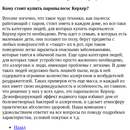
Кому стоит купить паропылесос Керхер?
Вполне логично, что такое чудо техники, как пылесос
работающий с паром, стоит иметь в каждом доме, но все-таки
есть категории людей, для которых купить паропылесос
Керхер просто необходимо. Речь идет о семьях, в которых есть
маленькие дети, они ползают по полу, берут предметы с
любых поверхностей и «тащат» их в рот, при таком
поведении легко заразиться опасными заболеваниями,
которые таятся в обычной пыли. Еще одна категория людей,
для которых такое устройство просто жизненно необходимо,
это аллергики и люди, имеющие проблемы с легкими. В доме
таких людей недолжно быть лишней пыли, ведь в ней
содержится огромное количество аллергенов и возбудителей
раздражителей. Таких примеров есть еще масса, и каждый из
них имеет свою индивидуальность и особенность, но главное,
что решение у них у всех одно, это паропылесос Керхер.
Дезинфицирующий эффект водяного пара избавит дом от
болезнетворных бактерий и аллергенов, и сделает атмосферу
практически абсолютно здоровой. Наша компания с
удовольствием ответит на все вопросы по поводу подробных
характеристик, условий покупки и т.д.
Назад