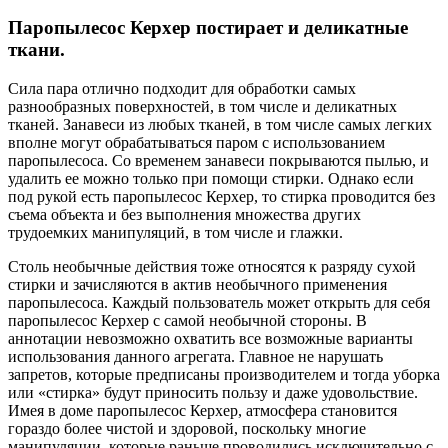
Паропылесос Керхер постирает и деликатные
ткани.
Сила пара отлично подходит для обработки самых
разнообразных поверхностей, в том числе и деликатных
тканей. Занавеси из любых тканей, в том числе самых легких
вполне могут обрабатываться паром с использованием
паропылесоса. Со временем занавеси покрываются пылью, и
удалить ее можно только при помощи стирки. Однако если
под рукой есть паропылесос Керхер, то стирка проводится без
съема объекта и без выполнения множества других
трудоемких манипуляций, в том числе и глажки.
Столь необычные действия тоже относятся к разряду сухой
стирки и зачисляются в актив необычного применения
паропылесоса. Каждый пользователь может открыть для себя
паропылесос Керхер с самой необычной стороны. В
аннотации невозможно охватить все возможные варианты
использования данного агрегата. Главное не нарушать
запретов, которые предписаны производителем и тогда уборка
или «стирка» будут приносить пользу и даже удовольствие.
Имея в доме паропылесос Керхер, атмосфера становится
гораздо более чистой и здоровой, поскольку многие
манипуляции, которые раньше проводились исключительно с