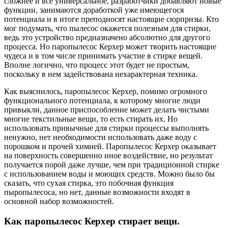
сложнее и все универсальное, разработчики добавляют новые
функции, занимаются доработкой уже имеющегося
потенциала и в итоге преподносят настоящие сюрпризы. Кто
мог подумать, что пылесос окажется полезным для стирки,
ведь это устройство предназначено абсолютно для другого
процесса. Но паропылесос Керхер может творить настоящие
чудеса и в том числе принимать участие в стирке вещей.
Вполне логично, что процесс этот будет не простым,
поскольку в нем задействована нехарактерная техника.
Как выяснилось, паропылесос Керхер, помимо огромного
функционального потенциала, к которому многие люди
привыкли, данное приспособление может делать чистыми
многие текстильные вещи, то есть стирать их. Но
использовать привычные для стирки процессы выполнять
ненужно, нет необходимости использовать даже воду с
порошком и прочей химией. Паропылесос Керхер оказывает
на поверхность совершенно иное воздействие, но результат
получается порой даже лучше, чем при традиционной стирке
с использованием воды и моющих средств. Можно было бы
сказать, что сухая стирка, это побочная функция
пыропылесоса, но нет, данные возможности входят в
основной набор возможностей.
Как паропылесос Керхер стирает вещи.