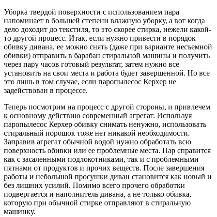
Уборка твердой поверхности с использованием пара
напоминает в большей степени влажную уборку, а вот когда
дело доходит до текстиля, то это скорее стирка, нежели какой-
то другой процесс. Итак, если нужно привести в порядок
обивку дивана, ее можно снять (даже при варианте несъемной
обивки) отправить в барабан стиральной машины и получить
через пару часов готовый результат, затем нужно все
установить на свои места и работа будет завершенной. Но все
это лишь в том случае, если паропылесос Керхер не
задействован в процессе.
Теперь посмотрим на процесс с другой стороны, и привлечем
к основному действию современный агрегат. Используя
паропылесос Керхер обивку снимать ненужно, использовать
стиральный порошок тоже нет никакой необходимости.
Заправив агрегат обычной водой нужно обработать всю
поверхность обивки или ее проблемные места. Пар справится
как с засаленными подлокотниками, так и с проблемными
пятнами от продуктов и прочих веществ. После завершения
работы и небольшой просушки диван становится как новый и
без лишних усилий. Помимо всего прочего обработки
подвергается и наполнитель дивана, а не только обивка,
которую при обычной стирке отправляют в стиральную
машинку.