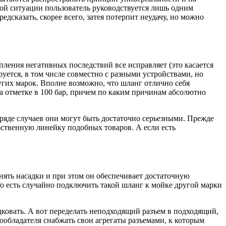
кой ситуации пользователь руководствуется лишь одним
дсказать, скорее всего, затея потерпит неудачу, но можно
пления негативных последствий все исправляет (это касается
руется, в том числе совместно с разными устройствами, но
ругих марок. Вполне возможно, что шланг отлично себя
 на отметке в 100 бар, причем по каким причинам абсолютно
 ряде случаев они могут быть достаточно серьезными. Прежде
обственную линейку подобных товаров. А если есть
нять насадки и при этом он обеспечивает достаточную
То есть случайно подключить такой шланг к мойке другой марки
одковать. А вот переделать неподходящий разъем в подходящий,
ообладателя снабжать свои агрегаты разъемами, к которым