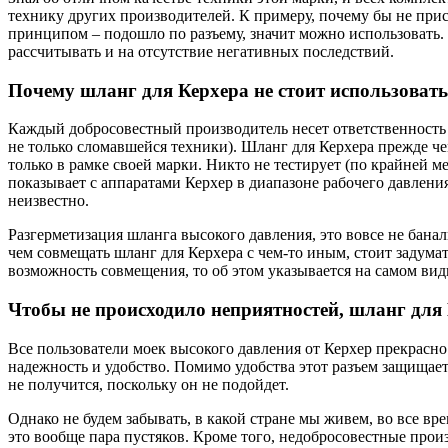
технику других производителей. К примеру, почему бы не прис
принципом – подошло по разъему, значит можно использовать. 
рассчитывать и на отсутствие негативных последствий.
Почему шланг для Керхера не стоит использоват
Каждый добросовестный производитель несет ответственность з
не только сломавшейся техники). Шланг для Керхера прежде чем
только в рамке своей марки. Никто не тестирует (по крайней 
показывает с аппаратами Керхер в диапазоне рабочего давления
неизвестно.
Разгерметизация шланга высокого давления, это вовсе не банал
чем совмещать шланг для Керхера с чем-то иным, стоит задума
возможность совмещения, то об этом указывается на самом вид
Чтобы не происходило неприятностей, шланг для
Все пользователи моек высокого давления от Керхер прекрасно
надежность и удобство. Помимо удобства этот разъем защищает
не получится, поскольку он не подойдет.
Однако не будем забывать, в какой стране мы живем, во все в
это вообще пара пустяков. Кроме того, недобросовестные прои