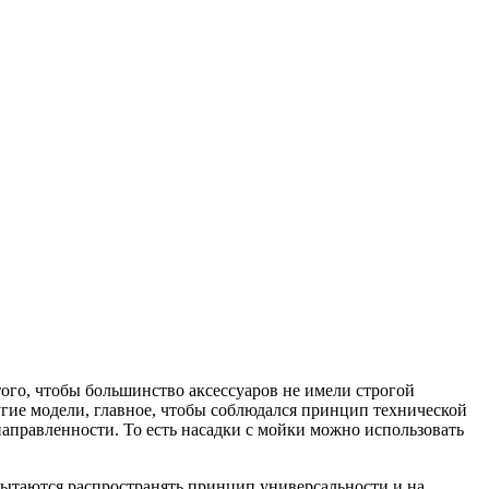
того, чтобы большинство аксессуаров не имели строгой
угие модели, главное, чтобы соблюдался принцип технической
аправленности. То есть насадки с мойки можно использовать
 пытаются распространять принцип универсальности и на