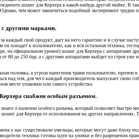
оединить шланг для Керхера к какой-нибудь другой мойке. В та
Однако, чем может закончиться подобный эксперимент трудно пре
ь с другими марками.
а каждый свой продукт, дает на него гарантию и в случае насту
 он попадет к пользователю, как и вся остальная техника, тести
мере, на официальном уровне) шланг для Керхера с аппаратами д
 от 80 до 250 бар, а с другими аппаратами выйдет из строя уже
ьная поломка, а угроза нанесения травм пользователю, причем в
ться над тем, для чего каждый производитель выпускает свою с
ном месте упаковки или самого устройства.
 Керхера снабжен особым разъемом.
 знают о наличии особого разъема, который позволяет быстро ме
 шланг для Керхера от использования на других направлениях. 
ремена у нас существовали умельцы, которые могут даже блоху п
зводители техники готовы идти на уловки и без разрешения прав