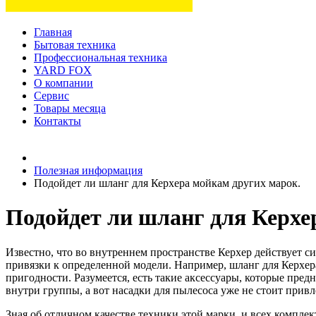
Главная
Бытовая техника
Профессиональная техника
YARD FOX
О компании
Сервис
Товары месяца
Контакты
Товаров (
0
) на сумму
0 руб.
Полезная информация
Подойдет ли шланг для Керхера мойкам других марок.
Подойдет ли шланг для Керхе
Известно, что во внутреннем пространстве Керхер действует с
привязки к определенной модели. Например, шланг для Керхера
пригодности. Разумеется, есть такие аксессуары, которые пр
внутри группы, а вот насадки для пылесоса уже не стоит привл
Зная об отличном качестве техники этой марки, и всех компл