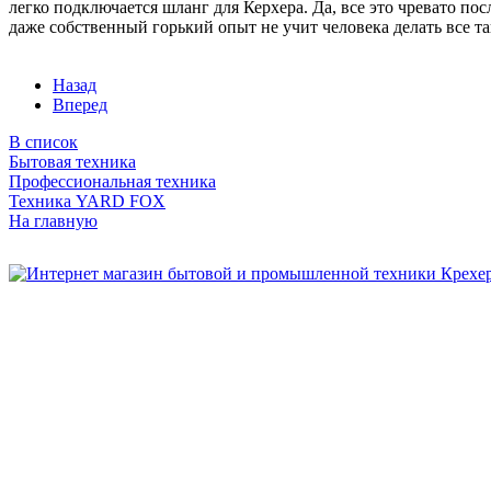
легко подключается шланг для Керхера. Да, все это чревато п
даже собственный горький опыт не учит человека делать все та
Назад
Вперед
В список
Бытовая техника
Профессиональная техника
Техника YARD FOX
На главную
Бытовая и профессиональная
техника для дома и сада!
Информация
О компании
Сервис и ремонт
Новости и акции
Полезная информация
Контакты