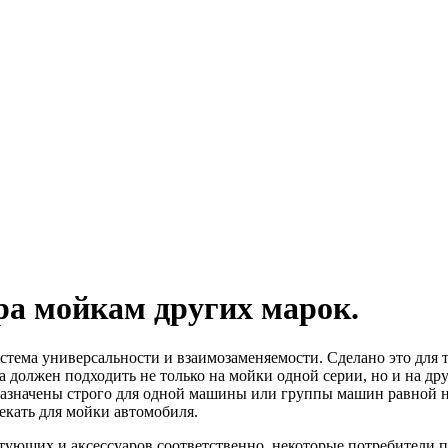
ра мойкам других марок.
истема универсальности и взаимозаменяемости. Сделано это для 
 должен подходить не только на мойки одной серии, но и на др
едназначены строго для одной машины или группы машин равной н
екать для мойки автомобиля.
ектующих и аксессуаров соответственно, некоторые потребители