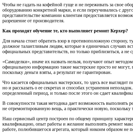
Чтобы не гадать на кофейной гуще и не переживать за свое о
оборудованию конкретной марки, и если переучивались с друг
представительстве компании клиентам предоставляется возмож
разрешение от производителя.
Как проходят обучение те, кто выполняет ремонт Керхер?
Для начала стоит обратить взор в противоположную сторону, ту
должное талантливым людям, которые в единичных случаях вст
официальных представительств, но только приблизиться, а не с
«Самоделки», иначе их назвать нельзя, получают опыт методом 
официальную информацию такие мастерские просто не могут, по
поскольку деньги взяты, а результат не гарантирован.
Что касается официальных мастерских, то здесь все выглядит 
но и рассказать о ее секретах и способах устранения неполадо
определенный период, и только после этого он сдает квалифи
В совокупности такая методика дает возможность выполнять рем
не отремонтированную вещь, а практически новую, поскольку 
Наш сервисный центр построен по общему принципу характерн
квалификацию, опыт работы и желание выполнять ремонт макси
работе, полюбившегося агрегата, который никоим образом не п