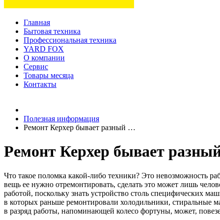
Главная
Бытовая техника
Профессиональная техника
YARD FOX
О компании
Сервис
Товары месяца
Контакты
Товаров (
0
) на сумму
0 руб.
Полезная информация
Ремонт Керхер бывает разный …
Ремонт Керхер бывает разны
Что такое поломка какой-либо техники? Это невозможность ра
вещь ее нужно отремонтировать, сделать это может лишь челов
работой, поскольку знать устройство столь специфических маш
в которых раньше ремонтировали холодильники, стиральные ма
в разряд работы, напоминающей колесо фортуны, может, повезет