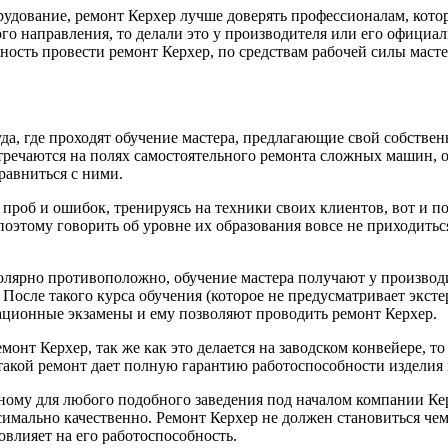
борудование, ремонт Керхер лучше доверять профессионалам, ко
ого направления, то делали это у производителя или его офици
ность провести ремонт Керхер, по средствам рабочей силы мас
да, где проходят обучение мастера, предлагающие свой собствен
речаются на полях самостоятельного ремонта сложных машин, он
равниться с ними.
проб и ошибок, тренируясь на техники своих клиентов, вот и пол
этому говорить об уровне их образования вовсе не приходиться
полярно противоположно, обучение мастера получают у производи
к. После такого курса обучения (которое не предусматривает экс
кационные экзамены и ему позволяют проводить ремонт Керхер.
онт Керхер, так же как это делается на заводском конвейере, т
такой ремонт дает полную гарантию работоспособности изделия
ому для любого подобного заведения под началом компании Ке
мально качественно. Ремонт Керхер не должен становиться чем-
овлияет на его работоспособность.