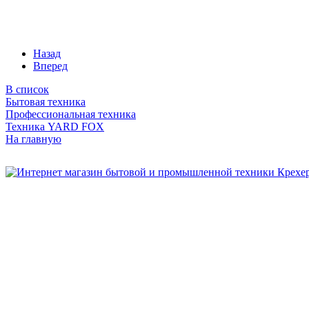
Назад
Вперед
В список
Бытовая техника
Профессиональная техника
Техника YARD FOX
На главную
Бытовая и профессиональная
техника для дома и сада!
Информация
О компании
Сервис и ремонт
Новости и акции
Полезная информация
Контакты