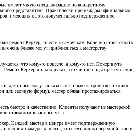
торые имеют узкую специализацию по конкретному
ального представителя. Практически при каждом официальном
теров, имеющих на это документально подтвержденное
ный ремонт Керхер, то есть к самоучкам. Конечно стоит отдать
и очень близко могут приблизиться к мастерству
учается, что кому-то повезло, а кому-то нет. Почерпнуть
. Ремонт Керхер в таких руках, это чистой воды преступление,
теля, которые могут показать не только устройство техники,
терн или заочную форму), мастер обязан простажироваться
о есть быстро и качественно. Клиенты получают из мастерской
 или отремонтированного узла.
рхер. Каждый мастер в центре имеет подтвержденную
то неприятным для клиента, это всего лишь очередной этап в