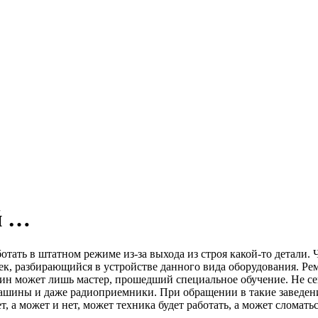
й …
ботать в штатном режиме из-за выхода из строя какой-то дета
ек, разбирающийся в устройстве данного вида оборудования. Рем
ин может лишь мастер, прошедший специальное обучение. Не сек
шины и даже радиоприемники. При обращении в такие заведения
, а может и нет, может техника будет работать, а может сломать