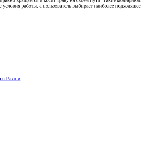
справно вращается и косит траву на своем пути. Такие модифик
е условия работы, а пользователь выбирает наиболее подходящее