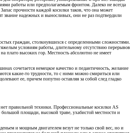
виями работы или предполагаемым фронтом. Далеко не всегда
 Запас прочности каждой косилки таков, что она может
ят звание надежных и выносливых, они не раз подтвердили
простых граждан, столкнувшихся с определенными сложностями.
, тяжелым условиям работы, длительному отсутствию перерывов
 на плато высоких гор. Местность абсолютно не имеет
инах сочетается немецкое качество и педантичность, желание
чаются какие-то трудности, то с ними можно смириться или
олевают ее, причем попутно оставляя за собой след гладко
ии нет правильной техники. Профессиональные косилки AS
 о большой площади, высокой траве, ухабистой местности и
еньем и мощным двигателем везут не только свой вес, но и