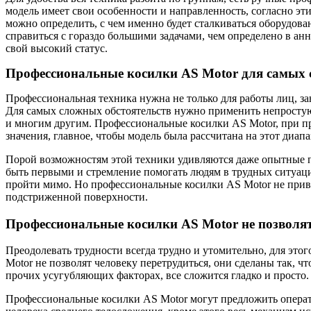
модель имеет свои особенности и направленность, согласно эт
можно определить, с чем именно будет сталкиваться оборудован
справиться с гораздо большими задачами, чем определено в а
свой высокий статус.
Профессиональные косилки AS Motor для самых 
Профессиональная техника нужна не только для работы лиц, з
Для самых сложных обстоятельств нужно применить непростую 
и многим другим. Профессиональные косилки AS Motor, при пр
значения, главное, чтобы модель была рассчитана на этот диапа
Порой возможностям этой техники удивляются даже опытные пр
быть первыми и стремление помогать людям в трудных ситуациях
пройти мимо. Но профессиональные косилки AS Motor не привык
подстриженной поверхности.
Профессиональные косилки AS Motor не позволят
Преодолевать трудности всегда трудно и утомительно, для это
Motor не позволят человеку перетрудиться, они сделаны так, ч
прочих усугубляющих факторах, все сложится гладко и просто.
Профессиональные косилки AS Motor могут предложить оператор