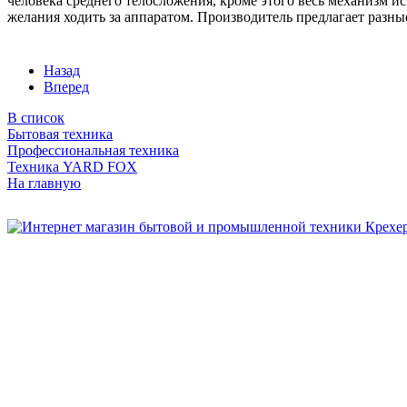
человека среднего телосложения, кроме этого весь механизм и
желания ходить за аппаратом. Производитель предлагает разны
Назад
Вперед
В список
Бытовая техника
Профессиональная техника
Техника YARD FOX
На главную
Бытовая и профессиональная
техника для дома и сада!
Информация
О компании
Сервис и ремонт
Новости и акции
Полезная информация
Контакты