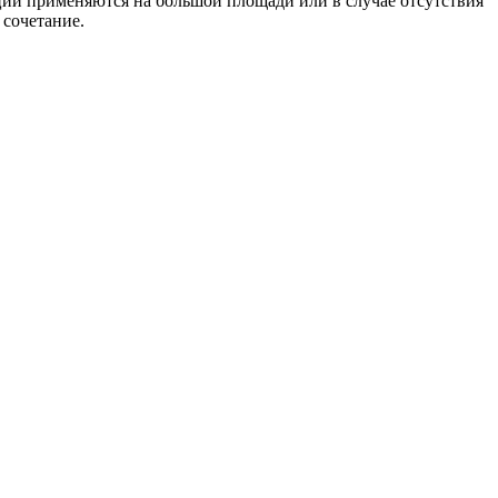
ации применяются на большой площади или в случае отсутствия
 сочетание.