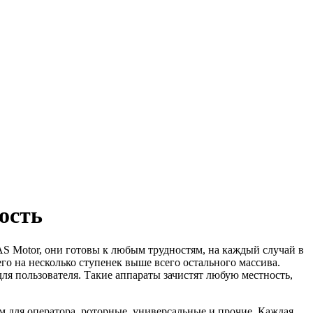
ость
S Motor, они готовы к любым трудностям, на каждый случай в
о на несколько ступенек выше всего остального массива.
ля пользователя. Такие аппараты зачистят любую местность,
м для оператора, роторные, универсальные и прочие. Каждая