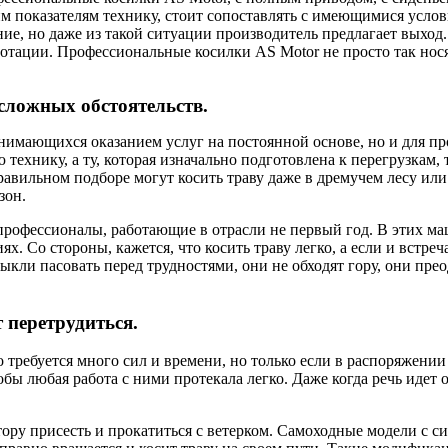
им показателям технику, стоит сопоставлять с имеющимися усло
ие, но даже из такой ситуации производитель предлагает выход.
ннотации. Профессиональные косилки AS Motor не просто так нос
сложных обстоятельств.
анимающихся оказанием услуг на постоянной основе, но и для 
технику, а ту, которая изначально подготовлена к перегрузкам
авильном подборе могут косить траву даже в дремучем лесу или
зон.
офессионалы, работающие в отрасли не первый год. В этих маш
. Со стороны, кажется, что косить траву легко, а если и встре
ли пасовать перед трудностями, они не обходят гору, они преод
 перетрудиться.
го требуется много сил и времени, но только если в распоряжен
тобы любая работа с ними протекала легко. Даже когда речь идет
у присесть и прокатиться с ветерком. Самоходные модели с сид